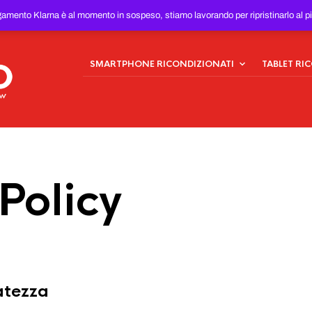
ONDIZIONATI
AL MIGLIOR
gamento Klarna è al momento in sospeso, stiamo lavorando per ripristinarlo al p
SMARTPHONE RICONDIZIONATI
TABLET RI
Policy
vatezza