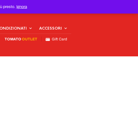
iù presto.
Ignora
CONDIZIONATI
ACCESSORI
TOMATO
OUTLET
Gift Card