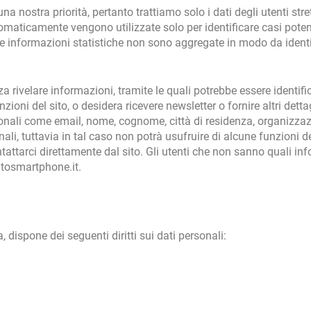
 una nostra priorità, pertanto trattiamo solo i dati degli utenti str
omaticamente vengono utilizzate solo per identificare casi potenz
ste informazioni statistiche non sono aggregate in modo da identi
nza rivelare informazioni, tramite le quali potrebbe essere identif
nzioni del sito, o desidera ricevere newsletter o fornire altri de
sonali come email, nome, cognome, città di residenza, organizza
nali, tuttavia in tal caso non potrà usufruire di alcune funzioni 
ntattarci direttamente dal sito. Gli utenti che non sanno quali in
tosmartphone.it.
 dispone dei seguenti diritti sui dati personali: