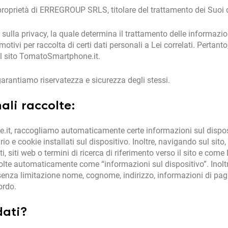
proprietà di ERREGROUP SRLS, titolare del trattamento dei Suoi d
sulla privacy, la quale determina il trattamento delle informazio
tivi per raccolta di certi dati personali a Lei correlati. Pertant
 il sito TomatoSmartphone.it.
garantiamo riservatezza e sicurezza degli stessi.
ali raccolte:
t, raccogliamo automaticamente certe informazioni sul disposi
rio e cookie installati sul dispositivo. Inoltre, navigando sul sit
, siti web o termini di ricerca di riferimento verso il sito e come L
olte automaticamente come “informazioni sul dispositivo”. Inolt
i senza limitazione nome, cognome, indirizzo, informazioni di pa
ordo.
dati?