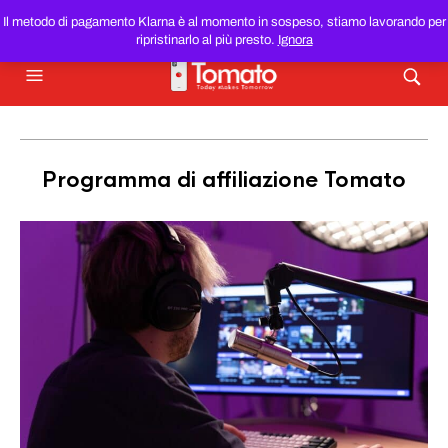
SMARTPHONE E TABLET RICONDIZIONATI
AL MIGLIOR
Il metodo di pagamento Klarna è al momento in sospeso, stiamo lavorando per
PREZZO DEL WEB!
ripristinarlo al più presto.
Ignora
Programma di affiliazione
Tomato