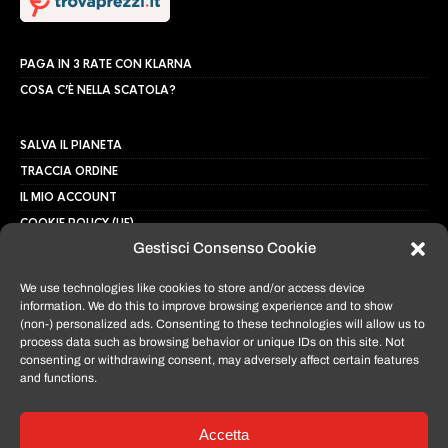
PAGA IN 3 RATE CON KLARNA
COSA C’È NELLA SCATOLA?
SALVA IL PIANETA
TRACCIA ORDINE
IL MIO ACCOUNT
COOKIE POLICY (UE)
Gestisci Consenso Cookie
TERMINI E CONDIZIONI
PRIVACY POLICY
We use technologies like cookies to store and/or access device
RESI E ASSISTENZE
information. We do this to improve browsing experience and to show
(non-) personalized ads. Consenting to these technologies will allow us to
process data such as browsing behavior or unique IDs on this site. Not
CONTATTACI
consenting or withdrawing consent, may adversely affect certain features
and functions.
MAIL:
info@tomatosmartphone.it
Accetta