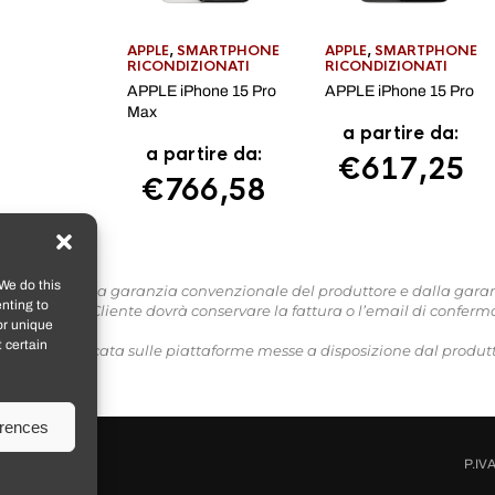
APPLE
,
SMARTPHONE
APPLE
,
SMARTPHONE
RICONDIZIONATI
RICONDIZIONATI
APPLE iPhone 15 Pro
APPLE iPhone 15 Pro
Max
a partire da:
a partire da:
€
617,25
€
766,58
We do this
o coperti dalla garanzia convenzionale del produttore e dalla garanzia
nting to
garanzia, il Cliente dovrà conservare la fattura o l’email di conferma
or unique
 certain
te) va verificata sulle piattaforme messe a disposizione dal produtt
erences
P.IV