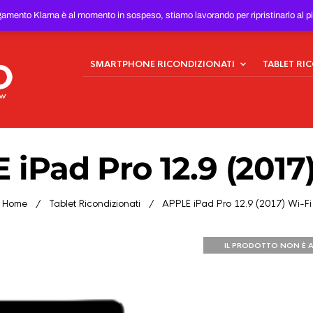
ONDIZIONATI
AL MIGLIOR
gamento Klarna è al momento in sospeso, stiamo lavorando per ripristinarlo al p
SMARTPHONE RICONDIZIONATI
TABLET RI
iPad Pro 12.9 (2017
Home
/
Tablet Ricondizionati
/ APPLE iPad Pro 12.9 (2017) Wi-Fi
IL PRODOTTO NON È A