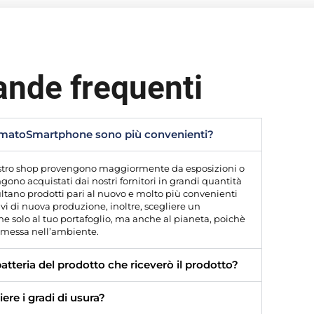
nde frequenti
TomatoSmartphone sono più convenienti?
 nostro shop provengono maggiormente da esposizioni o
gono acquistati dai nostri fornitori in grandi quantità
sultano prodotti pari al nuovo e molto più convenienti
tivi di nuova produzione, inoltre, scegliere un
e solo al tuo portafoglio, ma anche al pianeta, poichè
 emessa nell’ambiente.
batteria del prodotto che riceverò il prodotto?
ere i gradi di usura?