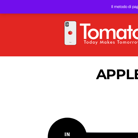
SMARTPHONE E TABLET RIC
Il metodo di pa
PREZZO DEL WEB!
APPLE 
IN