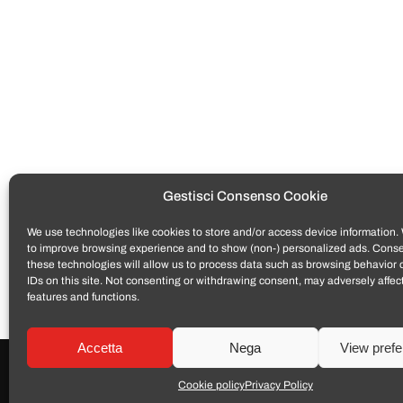
Gestisci Consenso Cookie
We use technologies like cookies to store and/or access device information. 
Tutti i prodotti venduti da
TomatoSmartphone
son
to improve browsing experience and to show (non-) personalized ads. Conse
Cod Consumo 206/2005. Per fruire dell’assistenza in 
these technologies will allow us to process data such as browsing behavior 
formato elettronico PDF.
IDs on this site. Not consenting or withdrawing consent, may adversely affect
La garanzia convenzionale del produttore (se presen
features and functions.
Accetta
Nega
View pref
Cookie policy
Privacy Policy