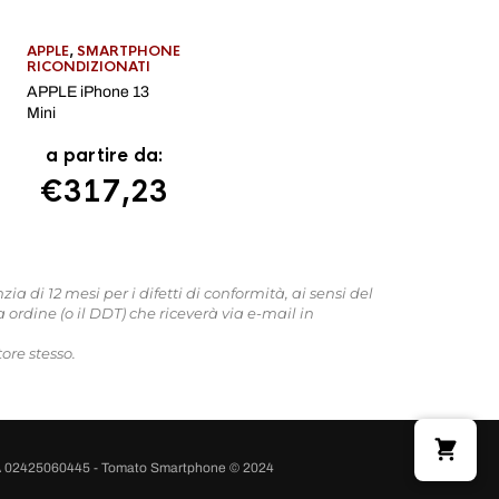
APPLE
,
SMARTPHONE
RICONDIZIONATI
APPLE iPhone 13
Mini
a partire da:
€
317,23
 di 12 mesi per i difetti di conformità, ai sensi del
 ordine (o il DDT) che riceverà via e-mail in
ore stesso.
A 02425060445 - Tomato Smartphone © 2024