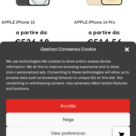
APPLE iPhone 15
APPLE iPhone 14 Pro
a partire da:
a partire da:
€
536,18
€
514,56
Gestisci Consenso Cookie
We use technologies like cookies to store and/or access device
information. We do this to improve browsing experience and to show
Tutti i prodotti venduti da
TomatoSmartphone
sono coperti dalla
(non-) personalized ads. Consenting to these technologies will allow us to
garanzia convenzionale del produttore e dalla garanzia di 12 mesi per i
process data such as browsing behavior or unique IDs on this site. Not
difetti di conformità, ai sensi del Cod Consumo 206/2005. Per fruire
consenting or withdrawing consent, may adversely affect certain features
dell’assistenza in garanzia, il Cliente dovrà conservare la fattura o
and functions.
l’email di conferma ordine (o il DDT) che riceverà via e-mail in formato
elettronico PDF.
La garanzia convenzionale del produttore (se presente) va verificata
sulle piattaforme messe a disposizione dal produttore stesso.
Accetta
Nega
View preferences