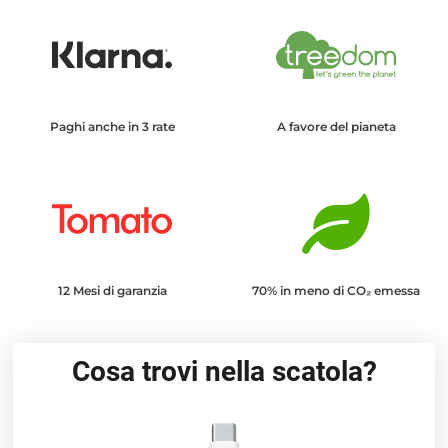
Paghi anche in 3 rate
A favore del pianeta
12 Mesi di garanzia
70% in meno di CO₂ emessa
Cosa trovi nella scatola?