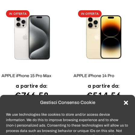
IN OFFERTA
IN OFFERTA
APPLE iPhone 15 Pro Max
APPLE iPhone 14 Pro
a partire da:
a partire da:
€
766,58
€
514,56
Gestisci Consenso Cookie
We use technologies like cookies to store and/or access device
information. We do this to improve browsing experience and to show
Tutti i prodotti venduti da
TomatoSmartphone
sono coperti dalla
(non-) personalized ads. Consenting to these technologies will allow us to
garanzia convenzionale del produttore e dalla garanzia di 12 mesi per i
process data such as browsing behavior or unique IDs on this site. Not
difetti di conformità, ai sensi del Cod Consumo 206/2005. Per fruire