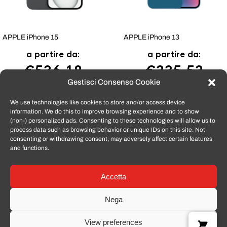
APPLE iPhone 15
APPLE iPhone 13
a partire da:
a partire da:
€
536,18
€
335,53
Gestisci Consenso Cookie
We use technologies like cookies to store and/or access device
information. We do this to improve browsing experience and to show
Tutti i prodotti venduti da
TomatoSmartphone
sono coperti dalla
(non-) personalized ads. Consenting to these technologies will allow us to
garanzia convenzionale del produttore e dalla garanzia di 12 mesi per i
process data such as browsing behavior or unique IDs on this site. Not
difetti di conformità, ai sensi del Cod Consumo 206/2005. Per fruire
consenting or withdrawing consent, may adversely affect certain features
dell’assistenza in garanzia, il Cliente dovrà conservare la fattura o
and functions.
l’email di conferma ordine (o il DDT) che riceverà via e-mail in formato
elettronico PDF.
La garanzia convenzionale del produttore (se presente) va verificata
sulle piattaforme messe a disposizione dal produttore stesso.
Accetta
Nega
View preferences