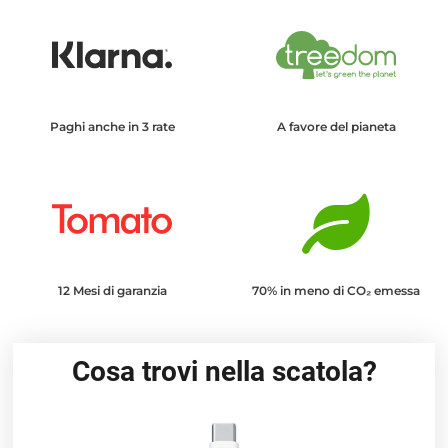
Paghi anche in 3 rate
A favore del pianeta
12 Mesi di garanzia
70% in meno di CO₂ emessa
Cosa trovi nella scatola?