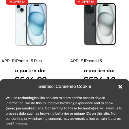
IN OFFERTA
IN OFFERTA
APPLE iPhone 15 Plus
APPLE iPhone 15
a partire da:
a partire da:
€
546,99
€
536,18
Gestisci Consenso Cookie
We use technologies like cookies to store and/or access device
information. We do this to improve browsing experience and to show
Tutti i prodotti venduti da
TomatoSmartphone
sono coperti dalla
(non-) personalized ads. Consenting to these technologies will allow us to
garanzia convenzionale del produttore e dalla garanzia di 12 mesi per i
process data such as browsing behavior or unique IDs on this site. Not
difetti di conformità, ai sensi del Cod Consumo 206/2005. Per fruire
consenting or withdrawing consent, may adversely affect certain features
dell’assistenza in garanzia, il Cliente dovrà conservare la fattura o
and functions.
l’email di conferma ordine (o il DDT) che riceverà via e-mail in formato