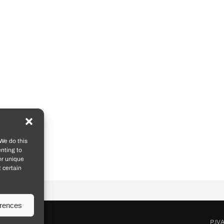
We do this
nting to
or unique
 certain
erences
P.IV