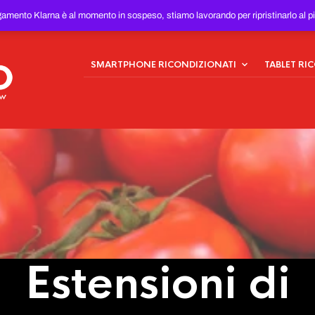
ONDIZIONATI
AL MIGLIOR
gamento Klarna è al momento in sospeso, stiamo lavorando per ripristinarlo al p
SMARTPHONE RICONDIZIONATI
TABLET RI
Estensioni di