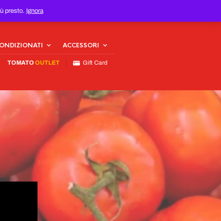
iù presto.
Ignora
CONDIZIONATI
ACCESSORI
TOMATO
OUTLET
Gift Card