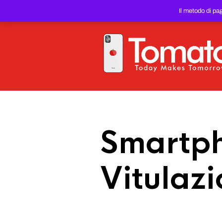
SMARTPHONE E TABLET RIC
Il metodo di pa
PREZZO DEL WEB!
Smartph
Vitulaz