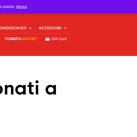
iù presto.
Ignora
CONDIZIONATI
ACCESSORI
TOMATO
OUTLET
Gift Card
nati a