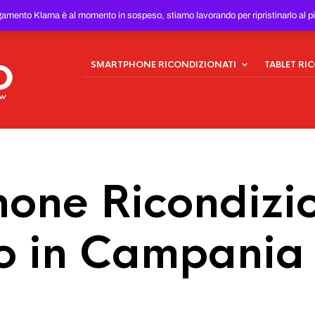
ONDIZIONATI
AL MIGLIOR
gamento Klarna è al momento in sospeso, stiamo lavorando per ripristinarlo al p
SMARTPHONE RICONDIZIONATI
TABLET RI
one Ricondizio
io in Campania