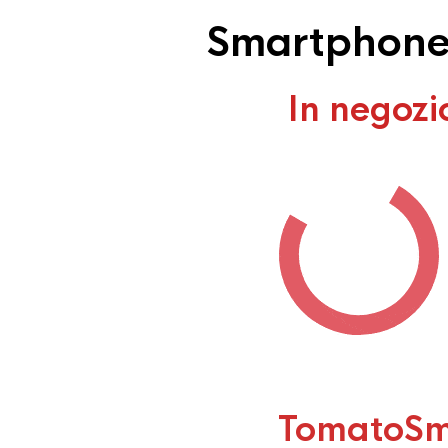
Smartphone r
In negozi
TomatoSm