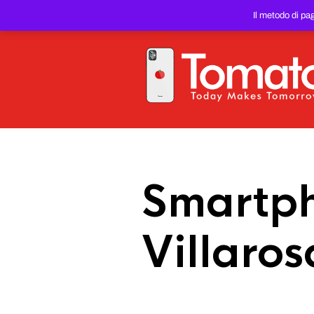
SMARTPHONE E TABLET RIC
Il metodo di pa
PREZZO DEL WEB!
Smartph
Villarosa