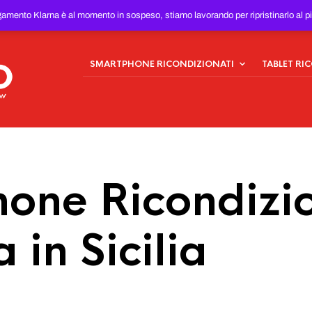
ONDIZIONATI
AL MIGLIOR
gamento Klarna è al momento in sospeso, stiamo lavorando per ripristinarlo al p
SMARTPHONE RICONDIZIONATI
TABLET RI
one Ricondizio
 in Sicilia