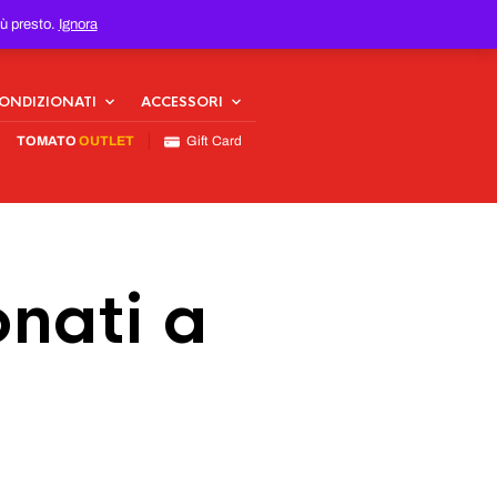
iù presto.
Ignora
CONDIZIONATI
ACCESSORI
TOMATO
OUTLET
Gift Card
nati a