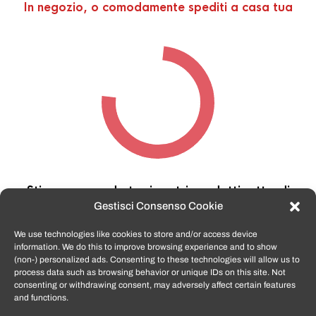
In negozio, o comodamente spediti a casa tua
Stiamo cercando tra i nostri prodotti,
attendi
qualche secondo…
Gestisci Consenso Cookie
We use technologies like cookies to store and/or access device
information. We do this to improve browsing experience and to show
TomatoSmartphone.it
è lo shop n.1 in italia per
(non-) personalized ads. Consenting to these technologies will allow us to
smartphone ricondizionati garantiti e certificati
process data such as browsing behavior or unique IDs on this site. Not
di tutte le marche,
APPLE, SAMSUNG, HUAWEI,
consenting or withdrawing consent, may adversely affect certain features
ONEPLUS, XIAOMI e tanto altro
.
and functions.