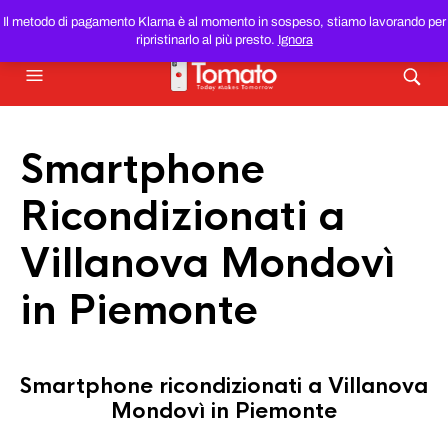
SMARTPHONE E TABLET RICONDIZIONATI
AL MIGLIOR
Il metodo di pagamento Klarna è al momento in sospeso, stiamo lavorando per
PREZZO DEL WEB!
ripristinarlo al più presto.
Ignora
Smartphone
Ricondizionati a
Villanova Mondovì
in Piemonte
Smartphone ricondizionati a Villanova
Mondovì in Piemonte