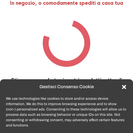
In negozio, o comodamente spediti a casa tua
Stiamo cercando tra i nostri prodotti,
attendi
qualche secondo…
Gestisci Consenso Cookie
We use technologies like cookies to store and/or access device
information. We do this to improve browsing experience and to show
TomatoSmartphone.it
è lo shop n.1 in italia per
(non-) personalized ads. Consenting to these technologies will allow us to
smartphone ricondizionati garantiti e certificati
process data such as browsing behavior or unique IDs on this site. Not
di tutte le marche,
APPLE, SAMSUNG, HUAWEI,
consenting or withdrawing consent, may adversely affect certain features
ONEPLUS, XIAOMI e tanto altro
.
and functions.