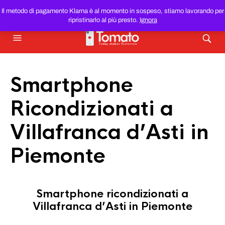
SMARTPHONE E TABLET RICONDIZIONATI
AL MIGLIOR
Il metodo di pagamento Klarna è al momento in sospeso, stiamo lavorando per
PREZZO DEL WEB!
ripristinarlo al più presto.
Ignora
Smartphone
Ricondizionati a
Villafranca d’Asti in
Piemonte
Smartphone ricondizionati a
Villafranca d’Asti in Piemonte