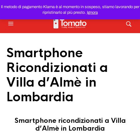
SMARTPHONE E TABLET RICONDIZIONATI
AL MIGLIOR
Il metodo di pagamento Klarna è al momento in sospeso, stiamo lavorando per
PREZZO DEL WEB!
ripristinarlo al più presto.
Ignora
Smartphone
Ricondizionati a
Villa d’Almè in
Lombardia
Smartphone ricondizionati a Villa
d’Almè in Lombardia