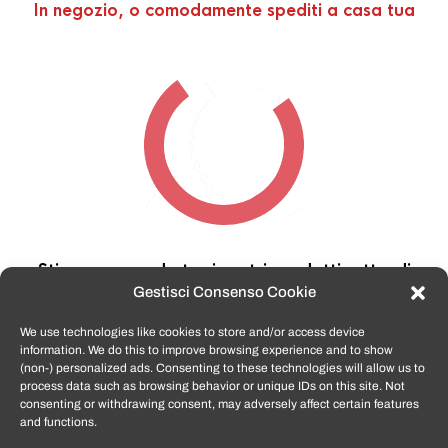
In negozio, o comodamente spediti a casa tua
Stiamo cercando tra i nostri prodotti,
attendi
qualche secondo…
Gestisci Consenso Cookie
We use technologies like cookies to store and/or access device
information. We do this to improve browsing experience and to show
TomatoSmartphone.it
è lo shop n.1 in italia per
(non-) personalized ads. Consenting to these technologies will allow us to
smartphone ricondizionati garantiti e certificati
process data such as browsing behavior or unique IDs on this site. Not
di tutte le marche,
APPLE, SAMSUNG, HUAWEI,
consenting or withdrawing consent, may adversely affect certain features
ONEPLUS, XIAOMI e tanto altro
.
and functions.