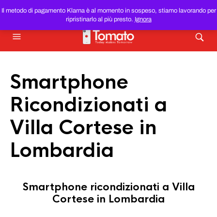
SMARTPHONE E TABLET RICONDIZIONATI
AL MIGLIOR
Il metodo di pagamento Klarna è al momento in sospeso, stiamo lavorando per
PREZZO DEL WEB!
ripristinarlo al più presto.
Ignora
Smartphone
Ricondizionati a
Villa Cortese in
Lombardia
Smartphone ricondizionati a Villa
Cortese in Lombardia