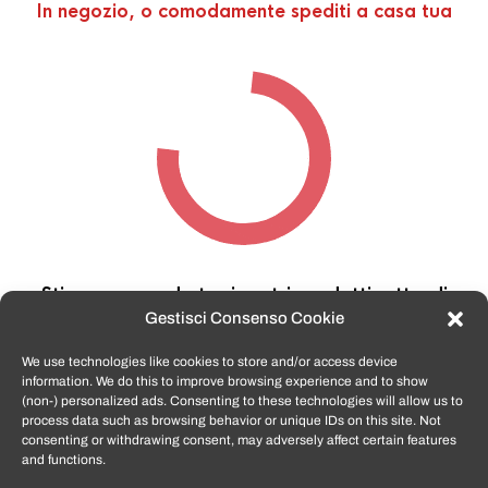
In negozio, o comodamente spediti a casa tua
Stiamo cercando tra i nostri prodotti,
attendi
qualche secondo…
Gestisci Consenso Cookie
We use technologies like cookies to store and/or access device
information. We do this to improve browsing experience and to show
TomatoSmartphone.it
è lo shop n.1 in italia per
(non-) personalized ads. Consenting to these technologies will allow us to
smartphone ricondizionati garantiti e certificati
process data such as browsing behavior or unique IDs on this site. Not
di tutte le marche,
APPLE, SAMSUNG, HUAWEI,
consenting or withdrawing consent, may adversely affect certain features
ONEPLUS, XIAOMI e tanto altro
.
and functions.