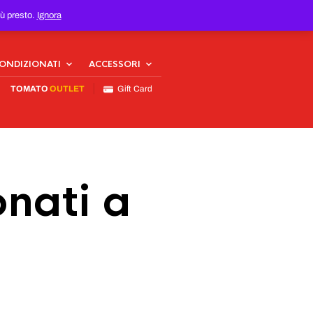
iù presto.
Ignora
CONDIZIONATI
ACCESSORI
TOMATO
OUTLET
Gift Card
nati a