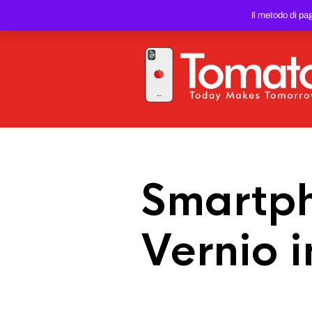
SMARTPHONE E TABLET RIC
Il metodo di pa
PREZZO DEL WEB!
Smartph
Vernio 