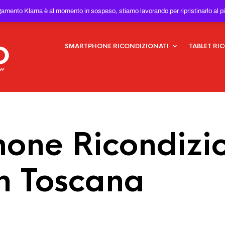
ONDIZIONATI
AL MIGLIOR
gamento Klarna è al momento in sospeso, stiamo lavorando per ripristinarlo al p
SMARTPHONE RICONDIZIONATI
TABLET RI
one Ricondizio
in Toscana