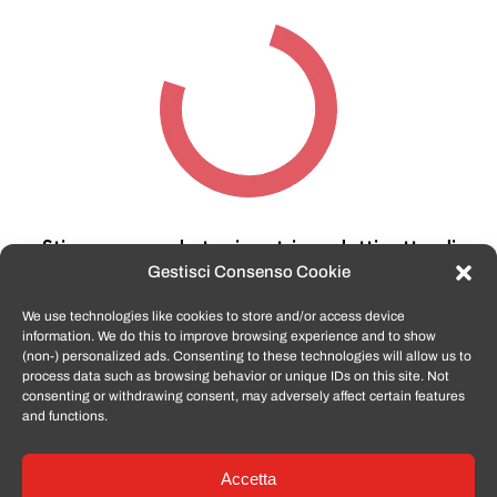
Stiamo cercando tra i nostri prodotti,
attendi
qualche secondo…
Gestisci Consenso Cookie
We use technologies like cookies to store and/or access device
information. We do this to improve browsing experience and to show
TomatoSmartphone.it
è lo shop n.1 in italia per
(non-) personalized ads. Consenting to these technologies will allow us to
smartphone ricondizionati garantiti e certificati
process data such as browsing behavior or unique IDs on this site. Not
di tutte le marche,
APPLE, SAMSUNG, HUAWEI,
consenting or withdrawing consent, may adversely affect certain features
ONEPLUS, XIAOMI e tanto altro
.
and functions.
Accetta