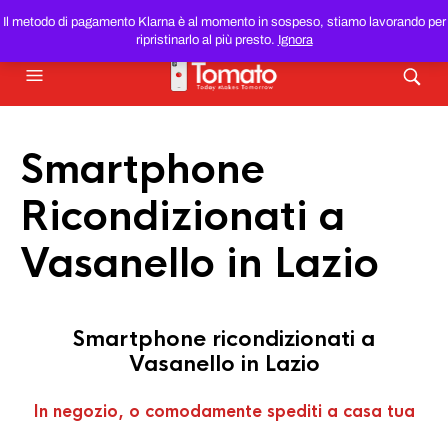
SMARTPHONE E TABLET RICONDIZIONATI
AL MIGLIOR
Il metodo di pagamento Klarna è al momento in sospeso, stiamo lavorando per
PREZZO DEL WEB!
ripristinarlo al più presto.
Ignora
Smartphone
Ricondizionati a
Vasanello in Lazio
Smartphone ricondizionati a
Vasanello in Lazio
In negozio, o comodamente spediti a casa tua