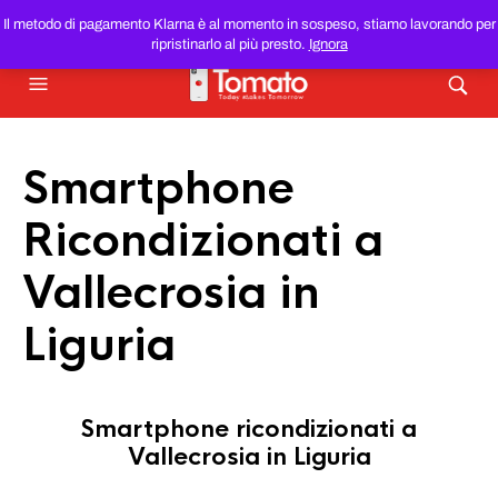
SMARTPHONE E TABLET RICONDIZIONATI
AL MIGLIOR
Il metodo di pagamento Klarna è al momento in sospeso, stiamo lavorando per
PREZZO DEL WEB!
ripristinarlo al più presto.
Ignora
Smartphone
Ricondizionati a
Vallecrosia in
Liguria
Smartphone ricondizionati a
Vallecrosia in Liguria