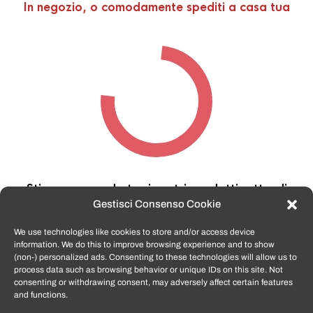
In negozio, o comodamente spediti a casa tua
Stiamo cercando tra i nostri prodotti,
attendi
qualche secondo…
Gestisci Consenso Cookie
We use technologies like cookies to store and/or access device
information. We do this to improve browsing experience and to show
TomatoSmartphone.it
è lo shop n.1 in italia per
(non-) personalized ads. Consenting to these technologies will allow us to
smartphone ricondizionati garantiti e certificati
process data such as browsing behavior or unique IDs on this site. Not
di tutte le marche,
APPLE, SAMSUNG, HUAWEI,
consenting or withdrawing consent, may adversely affect certain features
ONEPLUS, XIAOMI e tanto altro
.
and functions.