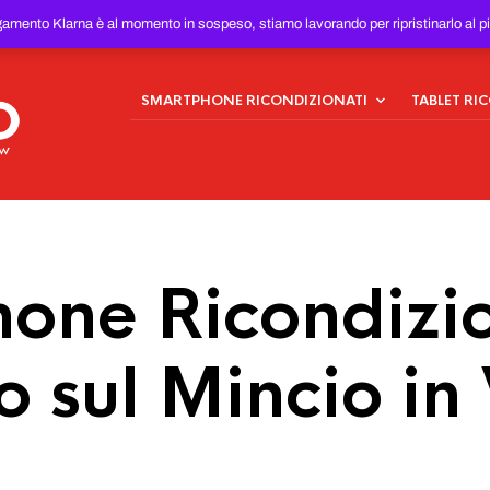
ONDIZIONATI
AL MIGLIOR
gamento Klarna è al momento in sospeso, stiamo lavorando per ripristinarlo al p
SMARTPHONE RICONDIZIONATI
TABLET RI
one Ricondizio
o sul Mincio in