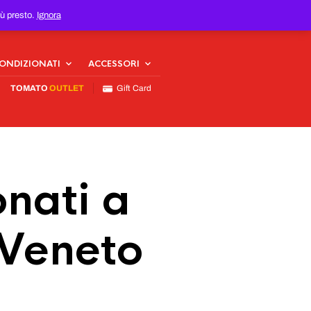
iù presto.
Ignora
CONDIZIONATI
ACCESSORI
TOMATO
OUTLET
Gift Card
nati a
 Veneto