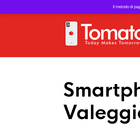
SMARTPHONE E TABLET RIC
Il metodo di pa
PREZZO DEL WEB!
Smartph
Valeggi