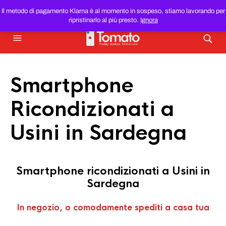
SMARTPHONE E TABLET RICONDIZIONATI
AL MIGLIOR
Il metodo di pagamento Klarna è al momento in sospeso, stiamo lavorando per
PREZZO DEL WEB!
ripristinarlo al più presto.
Ignora
Smartphone
Ricondizionati a
Usini in Sardegna
Smartphone ricondizionati a Usini in
Sardegna
In negozio, o comodamente spediti a casa tua