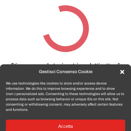
Stiamo cercando tra i nostri prodotti,
attendi
qualche secondo…
Gestisci Consenso Cookie
We use technologies like cookies to store and/or access device
information. We do this to improve browsing experience and to show
TomatoSmartphone.it
è lo shop n.1 in italia per
(non-) personalized ads. Consenting to these technologies will allow us to
smartphone ricondizionati garantiti e certificati
process data such as browsing behavior or unique IDs on this site. Not
di tutte le marche,
APPLE, SAMSUNG, HUAWEI,
consenting or withdrawing consent, may adversely affect certain features
ONEPLUS, XIAOMI e tanto altro
.
and functions.
Accetta