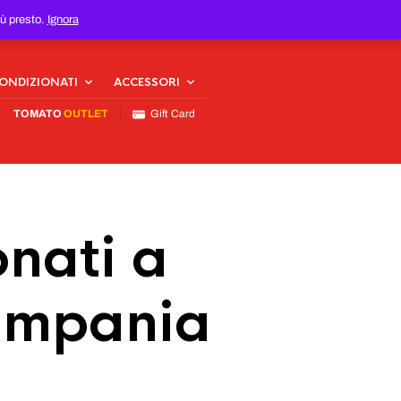
iù presto.
Ignora
CONDIZIONATI
ACCESSORI
TOMATO
OUTLET
Gift Card
nati a
Campania