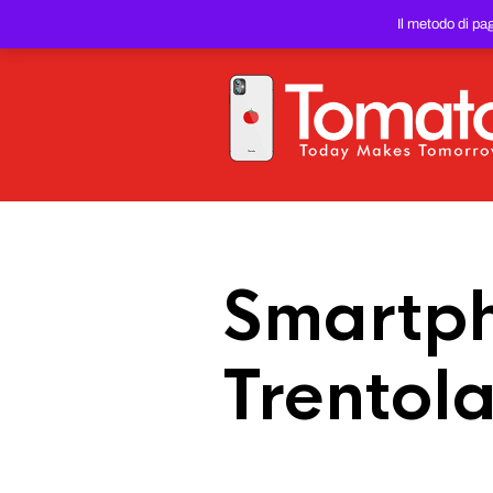
SMARTPHONE E TABLET RIC
Il metodo di pa
PREZZO DEL WEB!
Smartph
Trentol