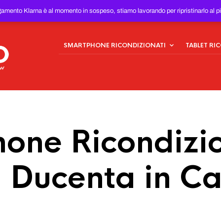
ONDIZIONATI
AL MIGLIOR
gamento Klarna è al momento in sospeso, stiamo lavorando per ripristinarlo al p
SMARTPHONE RICONDIZIONATI
TABLET RI
one Ricondizio
a Ducenta in 