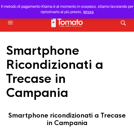
SMARTPHONE E TABLET RICONDIZIONATI
AL MIGLIOR
Il metodo di pagamento Klarna è al momento in sospeso, stiamo lavorando per
PREZZO DEL WEB!
ripristinarlo al più presto.
Ignora
Smartphone
Ricondizionati a
Trecase in
Campania
Smartphone ricondizionati a Trecase
in Campania