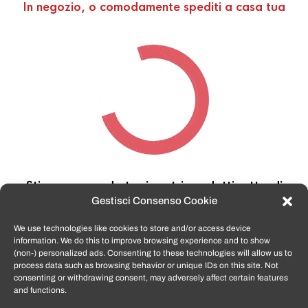
In negozio, o comodamente spediti a casa tua
Stiamo cercando tra i nostri prodotti,
attendi
qualche secondo…
Gestisci Consenso Cookie
We use technologies like cookies to store and/or access device
information. We do this to improve browsing experience and to show
TomatoSmartphone.it
è lo shop n.1 in italia per
(non-) personalized ads. Consenting to these technologies will allow us to
smartphone ricondizionati garantiti e certificati
process data such as browsing behavior or unique IDs on this site. Not
di tutte le marche,
APPLE, SAMSUNG, HUAWEI,
consenting or withdrawing consent, may adversely affect certain features
ONEPLUS, XIAOMI e tanto altro
.
and functions.