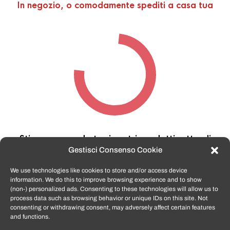
In negozio, o comodamente spediti a casa tua
Stiamo cercando tra i nostri prodotti,
attendi
qualche secondo…
Gestisci Consenso Cookie
We use technologies like cookies to store and/or access device
information. We do this to improve browsing experience and to show
TomatoSmartphone.it
è lo shop n.1 in italia per
(non-) personalized ads. Consenting to these technologies will allow us to
smartphone ricondizionati garantiti e certificati
process data such as browsing behavior or unique IDs on this site. Not
di tutte le marche,
APPLE, SAMSUNG, HUAWEI,
consenting or withdrawing consent, may adversely affect certain features
ONEPLUS, XIAOMI e tanto altro
.
and functions.