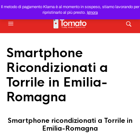
SMARTPHONE E TABLET RICONDIZIONATI
AL MIGLIOR
Il metodo di pagamento Klarna è al momento in sospeso, stiamo lavorando per
PREZZO DEL WEB!
ripristinarlo al più presto.
Ignora
Smartphone
Ricondizionati a
Torrile in Emilia-
Romagna
Smartphone ricondizionati a Torrile in
Emilia-Romagna