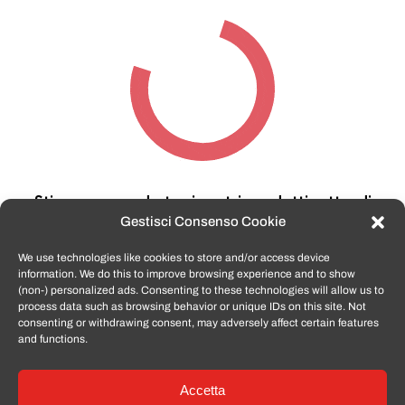
Stiamo cercando tra i nostri prodotti,
attendi
qualche secondo…
Gestisci Consenso Cookie
We use technologies like cookies to store and/or access device
information. We do this to improve browsing experience and to show
TomatoSmartphone.it
è lo shop n.1 in italia per
(non-) personalized ads. Consenting to these technologies will allow us to
smartphone ricondizionati garantiti e certificati
process data such as browsing behavior or unique IDs on this site. Not
di tutte le marche,
APPLE, SAMSUNG, HUAWEI,
consenting or withdrawing consent, may adversely affect certain features
ONEPLUS, XIAOMI e tanto altro
.
and functions.
Accetta