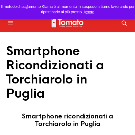
SMARTPHONE E TABLET RICONDIZIONATI
AL MIGLIOR
Il metodo di pagamento Klarna è al momento in sospeso, stiamo lavorando per
PREZZO DEL WEB!
ripristinarlo al più presto.
Ignora
Smartphone
Ricondizionati a
Torchiarolo in
Puglia
Smartphone ricondizionati a
Torchiarolo in Puglia