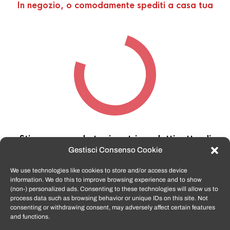
In negozio, o comodamente spediti a casa tua
Stiamo cercando tra i nostri prodotti,
attendi
qualche secondo…
Gestisci Consenso Cookie
We use technologies like cookies to store and/or access device
information. We do this to improve browsing experience and to show
TomatoSmartphone.it
è lo shop n.1 in italia per
(non-) personalized ads. Consenting to these technologies will allow us to
smartphone ricondizionati garantiti e certificati
process data such as browsing behavior or unique IDs on this site. Not
di tutte le marche,
APPLE, SAMSUNG, HUAWEI,
consenting or withdrawing consent, may adversely affect certain features
ONEPLUS, XIAOMI e tanto altro
.
and functions.