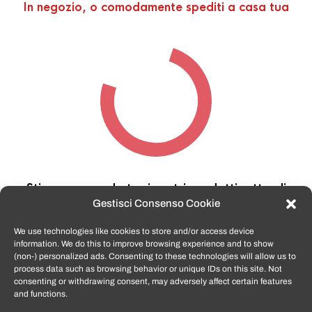
In negozio, o comodamente spediti a casa tua
Stiamo cercando tra i nostri prodotti,
attendi
qualche secondo…
Gestisci Consenso Cookie
We use technologies like cookies to store and/or access device
information. We do this to improve browsing experience and to show
TomatoSmartphone.it
è lo shop n.1 in italia per
(non-) personalized ads. Consenting to these technologies will allow us to
smartphone ricondizionati garantiti e certificati
process data such as browsing behavior or unique IDs on this site. Not
di tutte le marche,
APPLE, SAMSUNG, HUAWEI,
consenting or withdrawing consent, may adversely affect certain features
ONEPLUS, XIAOMI e tanto altro
.
and functions.