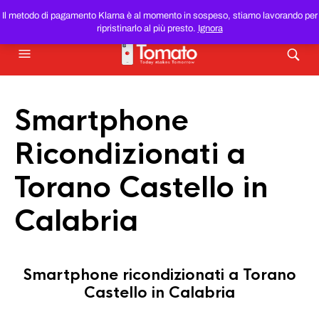
SMARTPHONE E TABLET RICONDIZIONATI
AL MIGLIOR
Il metodo di pagamento Klarna è al momento in sospeso, stiamo lavorando per
PREZZO DEL WEB!
ripristinarlo al più presto.
Ignora
Smartphone
Ricondizionati a
Torano Castello in
Calabria
Smartphone ricondizionati a Torano
Castello in Calabria