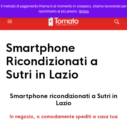
SMARTPHONE E TABLET RICONDIZIONATI
AL MIGLIOR
Il metodo di pagamento Klarna è al momento in sospeso, stiamo lavorando per
PREZZO DEL WEB!
ripristinarlo al più presto.
Ignora
Smartphone
Ricondizionati a
Sutri in Lazio
Smartphone ricondizionati a Sutri in
Lazio
In negozio, o comodamente spediti a casa tua