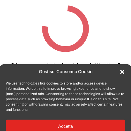
Stiamo cercando tra i nostri prodotti,
attendi
qualche secondo…
Gestisci Consenso Cookie
We use technologies like cookies to store and/or access device
information. We do this to improve browsing experience and to show
TomatoSmartphone.it
è lo shop n.1 in italia per
(non-) personalized ads. Consenting to these technologies will allow us to
smartphone ricondizionati garantiti e certificati
process data such as browsing behavior or unique IDs on this site. Not
di tutte le marche,
APPLE, SAMSUNG, HUAWEI,
consenting or withdrawing consent, may adversely affect certain features
ONEPLUS, XIAOMI e tanto altro
.
and functions.
Accetta