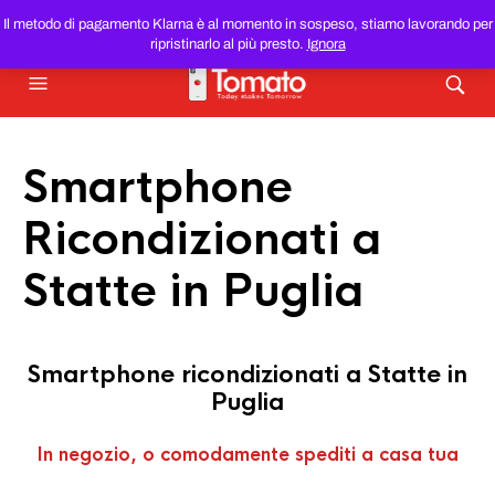
SMARTPHONE E TABLET RICONDIZIONATI
AL MIGLIOR
Il metodo di pagamento Klarna è al momento in sospeso, stiamo lavorando per
PREZZO DEL WEB!
ripristinarlo al più presto.
Ignora
Smartphone
Ricondizionati a
Statte in Puglia
Smartphone ricondizionati a Statte in
Puglia
In negozio, o comodamente spediti a casa tua