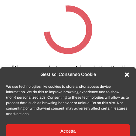
Stiamo cercando tra i nostri prodotti,
attendi
qualche secondo…
Gestisci Consenso Cookie
We use technologies like cookies to store and/or access device
information. We do this to improve browsing experience and to show
TomatoSmartphone.it
è lo shop n.1 in italia per
(non-) personalized ads. Consenting to these technologies will allow us to
smartphone ricondizionati garantiti e certificati
process data such as browsing behavior or unique IDs on this site. Not
di tutte le marche,
APPLE, SAMSUNG, HUAWEI,
consenting or withdrawing consent, may adversely affect certain features
ONEPLUS, XIAOMI e tanto altro
.
and functions.
Accetta