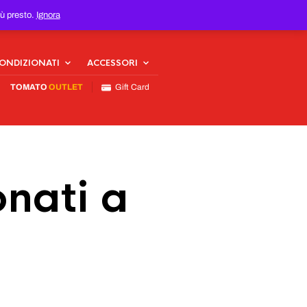
iù presto.
Ignora
CONDIZIONATI
ACCESSORI
TOMATO
OUTLET
Gift Card
nati a