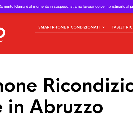
ONDIZIONATI
AL MIGLIOR
gamento Klarna è al momento in sospeso, stiamo lavorando per ripristinarlo al p
SMARTPHONE RICONDIZIONATI
TABLET RI
one Ricondizio
e in Abruzzo