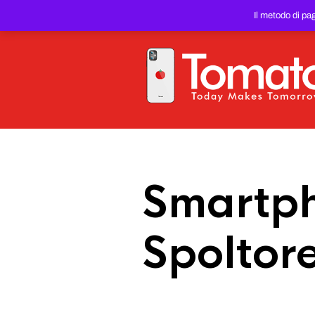
SMARTPHONE E TABLET RIC
Il metodo di pa
PREZZO DEL WEB!
Smartph
Spoltor