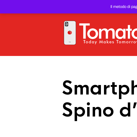
SMARTPHONE E TABLET RIC
Il metodo di pa
PREZZO DEL WEB!
Smartph
Spino d