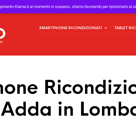
ONDIZIONATI
AL MIGLIOR
gamento Klarna è al momento in sospeso, stiamo lavorando per ripristinarlo al p
SMARTPHONE RICONDIZIONATI
TABLET RI
one Ricondizio
’Adda in Lomb