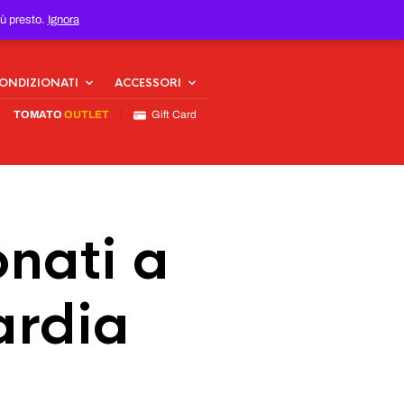
iù presto.
Ignora
CONDIZIONATI
ACCESSORI
TOMATO
OUTLET
Gift Card
nati a
ardia