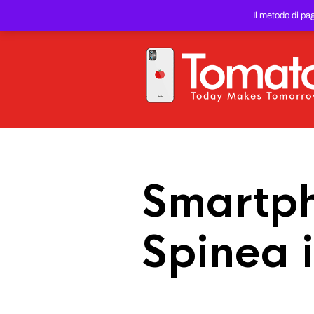
SMARTPHONE E TABLET RIC
Il metodo di pa
PREZZO DEL WEB!
Smartph
Spinea 