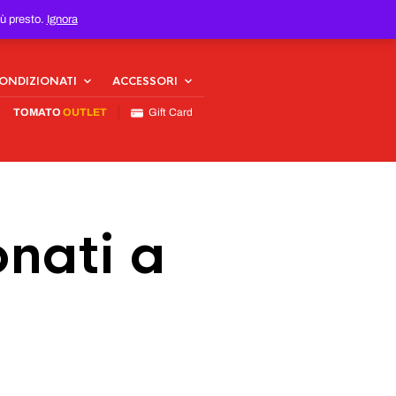
iù presto.
Ignora
CONDIZIONATI
ACCESSORI
TOMATO
OUTLET
Gift Card
nati a