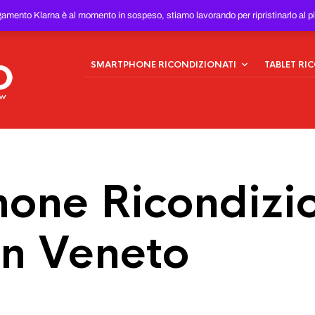
ONDIZIONATI
AL MIGLIOR
gamento Klarna è al momento in sospeso, stiamo lavorando per ripristinarlo al p
SMARTPHONE RICONDIZIONATI
TABLET RI
one Ricondizio
in Veneto