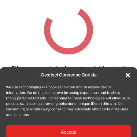
Stiamo cercando tra i nostri prodotti,
attendi
qualche secondo…
Gestisci Consenso Cookie
We use technologies like cookies to store and/or access device
information. We do this to improve browsing experience and to show
TomatoSmartphone.it
è lo shop n.1 in italia per
(non-) personalized ads. Consenting to these technologies will allow us to
smartphone ricondizionati garantiti e certificati
process data such as browsing behavior or unique IDs on this site. Not
di tutte le marche,
APPLE, SAMSUNG, HUAWEI,
consenting or withdrawing consent, may adversely affect certain features
ONEPLUS, XIAOMI e tanto altro
.
and functions.
Accetta