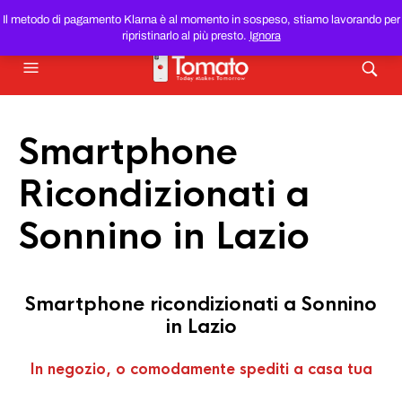
SMARTPHONE E TABLET RICONDIZIONATI
AL MIGLIOR
Il metodo di pagamento Klarna è al momento in sospeso, stiamo lavorando per
PREZZO DEL WEB!
ripristinarlo al più presto.
Ignora
Smartphone
Ricondizionati a
Sonnino in Lazio
Smartphone ricondizionati a Sonnino
in Lazio
In negozio, o comodamente spediti a casa tua