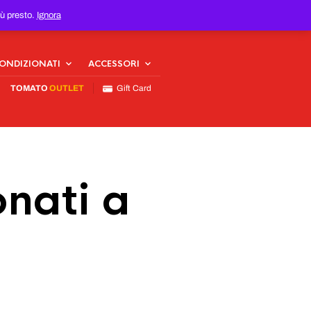
iù presto.
Ignora
CONDIZIONATI
ACCESSORI
TOMATO
OUTLET
Gift Card
nati a