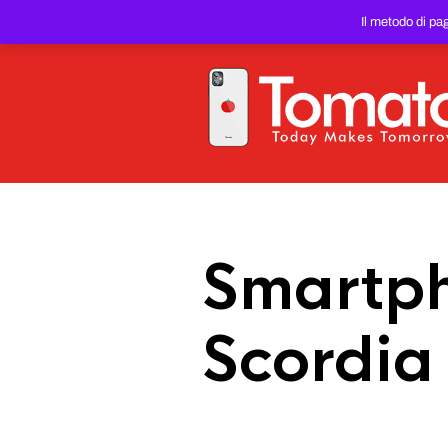
SMARTPHONE E TABLET RIC
Il metodo di pa
PREZZO DEL WEB!
Smartph
Scordia 