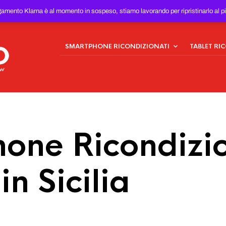
ONDIZIONATI
AL MIGLIOR
gamento Klarna è al momento in sospeso, stiamo lavorando per ripristinarlo al p
SMARTPHONE RICONDIZIONATI
TABLET RI
one Ricondizio
in Sicilia