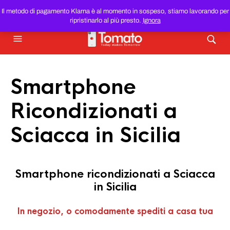
SMARTPHONE E TABLET RICONDIZIONATI
AL MIGLIOR
Il metodo di pagamento Klarna è al momento in sospeso, stiamo lavorando per
PREZZO DEL WEB!
ripristinarlo al più presto.
Ignora
Smartphone
Ricondizionati a
Sciacca in Sicilia
Smartphone ricondizionati a Sciacca
in Sicilia
In negozio, o comodamente spediti a casa tua