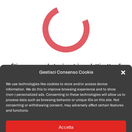
Stiamo cercando tra i nostri prodotti,
attendi
qualche secondo…
Gestisci Consenso Cookie
We use technologies like cookies to store and/or access device
information. We do this to improve browsing experience and to show
TomatoSmartphone.it
è lo shop n.1 in italia per
(non-) personalized ads. Consenting to these technologies will allow us to
smartphone ricondizionati garantiti e certificati
process data such as browsing behavior or unique IDs on this site. Not
di tutte le marche,
APPLE, SAMSUNG, HUAWEI,
consenting or withdrawing consent, may adversely affect certain features
ONEPLUS, XIAOMI e tanto altro
.
and functions.
Accetta