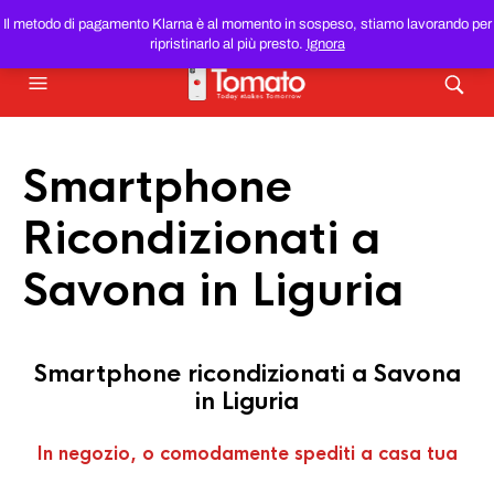
SMARTPHONE E TABLET RICONDIZIONATI
AL MIGLIOR
Il metodo di pagamento Klarna è al momento in sospeso, stiamo lavorando per
PREZZO DEL WEB!
ripristinarlo al più presto.
Ignora
Smartphone
Ricondizionati a
Savona in Liguria
Smartphone ricondizionati a Savona
in Liguria
In negozio, o comodamente spediti a casa tua