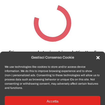
Stiamo cercando tra i nostri prodotti,
attendi
qualche secondo…
Gestisci Consenso Cookie
We use technologies like cookies to store and/or access device
information. We do this to improve browsing experience and to show
TomatoSmartphone.it
è lo shop n.1 in italia per
(non-) personalized ads. Consenting to these technologies will allow us to
smartphone ricondizionati garantiti e certificati
process data such as browsing behavior or unique IDs on this site. Not
di tutte le marche,
APPLE, SAMSUNG, HUAWEI,
consenting or withdrawing consent, may adversely affect certain features
ONEPLUS, XIAOMI e tanto altro
.
and functions.
Accetta