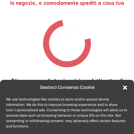
In negozio, o comodamente spediti a casa tua
Stiamo cercando tra i nostri prodotti,
attendi
qualche secondo…
Gestisci Consenso Cookie
We use technologies like cookies to store and/or access device
information. We do this to improve browsing experience and to show
TomatoSmartphone.it
è lo shop n.1 in italia per
(non-) personalized ads. Consenting to these technologies will allow us to
smartphone ricondizionati garantiti e certificati
process data such as browsing behavior or unique IDs on this site. Not
di tutte le marche,
APPLE, SAMSUNG, HUAWEI,
consenting or withdrawing consent, may adversely affect certain features
ONEPLUS, XIAOMI e tanto altro
.
and functions.