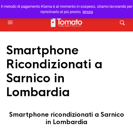
SMARTPHONE E TABLET RICONDIZIONATI
AL MIGLIOR
Il metodo di pagamento Klarna è al momento in sospeso, stiamo lavorando per
PREZZO DEL WEB!
ripristinarlo al più presto.
Ignora
Smartphone
Ricondizionati a
Sarnico in
Lombardia
Smartphone ricondizionati a Sarnico
in Lombardia