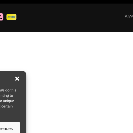
P.IV
We do this
nting to
or unique
 certain
erences