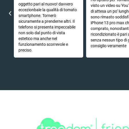
oggetto pari al nuovo! davvero
che
visto un video su You
eccezionbale la qualità di tomato
di attesa un po’ lung
smartphone. Tornerò
sono rimasto soddisf
sicuramente a prenderne altri. Il
iPhone 13 pro max c
telefono si presenta impeccabile
comprato, nonostant
non solo dal punto di vista
ricondizionato è pari
estetico ma anche nel
senza nessun tipo di 
funzionamento scorrevole e
consiglio veramente
preciso.