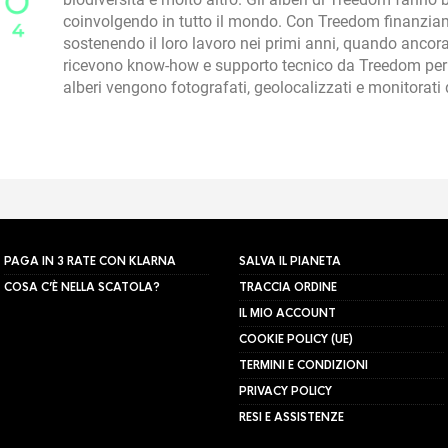
coinvolgendo in tutto il mondo. Con Treedom finanziam
sostenendo il loro lavoro nei primi anni, quando ancora 
ricevono know-how e supporto tecnico da Treedom per l
alberi vengono fotografati, geolocalizzati e monitorat
PAGA IN 3 RATE CON KLARNA
SALVA IL PIANETA
COSA C’È NELLA SCATOLA?
TRACCIA ORDINE
IL MIO ACCOUNT
COOKIE POLICY (UE)
TERMINI E CONDIZIONI
PRIVACY POLICY
RESI E ASSISTENZE