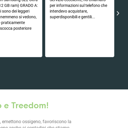
ogg
12 GB ram) GRADO A:
per informazioni sul telefono che
ecc
i sono dei leggeri
intendevo acquistare,
sma
e nemmeno si vedono,
superdisponibili e gentili...
sic
è praticamente
tel
a scocca posteriore
non
est
fun
pre
o e Treedom!
, emettono ossigeno, favoriscono la
 bene anche ai contadini che stiamo