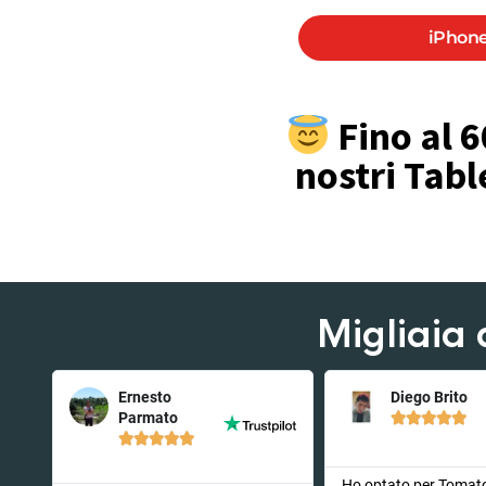
iPhone
Fino al 6
nostri Tabl
Migliaia 
Ernesto
Diego Brito
Parmato










to
Ho optato per Tomat