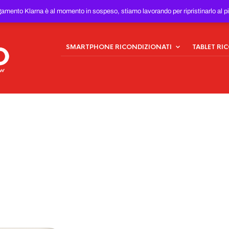
ONDIZIONATI
AL MIGLIOR
gamento Klarna è al momento in sospeso, stiamo lavorando per ripristinarlo al p
SMARTPHONE RICONDIZIONATI
TABLET RI