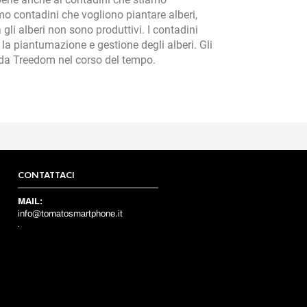
o contadini che vogliono piantare alberi,
gli alberi non sono produttivi. I contadini
a piantumazione e gestione degli alberi. Gli
i da Treedom nel corso del tempo.
CONTATTACI
MAIL:
info@tomatosmartphone.it