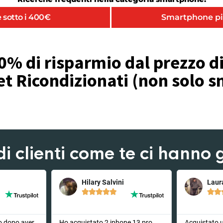
 sotto i 400€
Smartphone pi
0% di risparmio dal prezzo di 
et Ricondizionati (non solo
di clienti come te ci hanno g
Hilary Salvini
Laur







o dopo aver
Ho acquistato 2 iphone 13 pro ,
Acquistato 