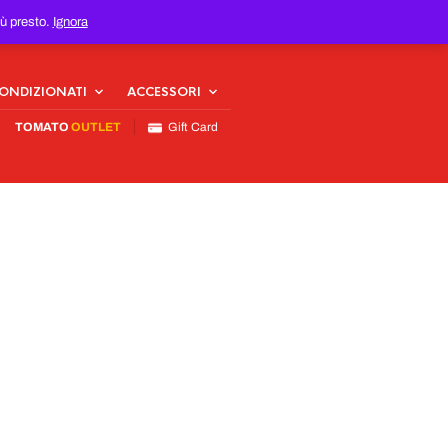
iù presto.
Ignora
CONDIZIONATI
ACCESSORI
TOMATO
OUTLET
Gift Card