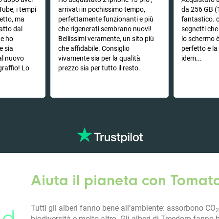
Tube, i tempi
arrivati in pochissimo tempo,
da 256 GB (
hetto, ma
perfettamente funzionanti e più
fantastico. c
atto dal
che rigenerati sembrano nuovi!
segnetti ch
he ho
Bellissimi veramente, un sito più
lo schermo 
e sia
che affidabile. Consiglio
perfetto e l
 al nuovo
vivamente sia per la qualità
idem...
graffio! Lo
prezzo sia per tutto il resto.
Aiuta il pianeta con Tomat
Tutti gli alberi fanno bene all’ambiente: assorbono CO
2
biodiversità e molto altro. Gli alberi di Treedom fanno