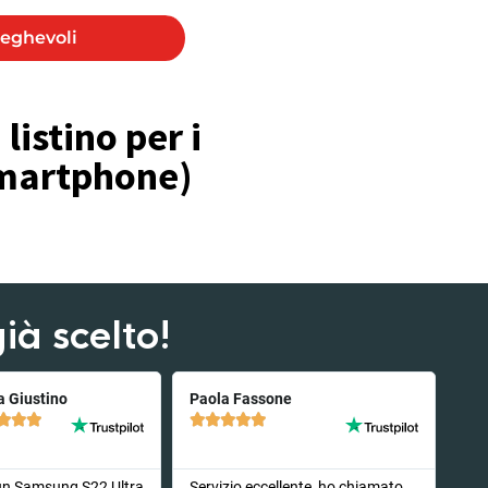
eghevoli
listino per i
 smartphone)
ià scelto!
a Giustino
Paola Fassone








un Samsung S22 Ultra
Servizio eccellente, ho chiamato