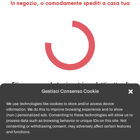
In negozio, o comodamente spediti a casa tua
Stiamo cercando tra i nostri prodotti,
attendi
qualche secondo…
Gestisci Consenso Cookie
We use technologies like cookies to store and/or access device
information. We do this to improve browsing experience and to show
TomatoSmartphone.it
è lo shop n.1 in italia per
(non-) personalized ads. Consenting to these technologies will allow us to
smartphone ricondizionati garantiti e certificati
process data such as browsing behavior or unique IDs on this site. Not
di tutte le marche,
APPLE, SAMSUNG, HUAWEI,
consenting or withdrawing consent, may adversely affect certain features
ONEPLUS, XIAOMI e tanto altro
.
and functions.