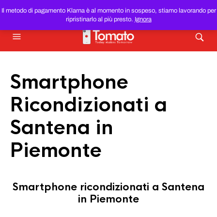
SMARTPHONE E TABLET RICONDIZIONATI
AL MIGLIOR
Il metodo di pagamento Klarna è al momento in sospeso, stiamo lavorando per
PREZZO DEL WEB!
ripristinarlo al più presto.
Ignora
Smartphone
Ricondizionati a
Santena in
Piemonte
Smartphone ricondizionati a Santena
in Piemonte