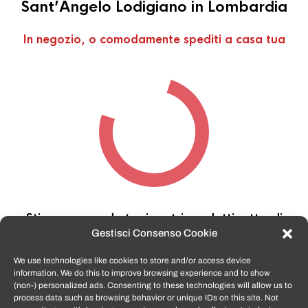
Sant’Angelo Lodigiano in Lombardia
In negozio, o comodamente spediti a casa tua
Stiamo cercando tra i nostri prodotti,
attendi
qualche secondo…
Gestisci Consenso Cookie
We use technologies like cookies to store and/or access device
information. We do this to improve browsing experience and to show
TomatoSmartphone.it
è lo shop n.1 in italia per
(non-) personalized ads. Consenting to these technologies will allow us to
smartphone ricondizionati garantiti e certificati
process data such as browsing behavior or unique IDs on this site. Not
di tutte le marche,
APPLE, SAMSUNG, HUAWEI,