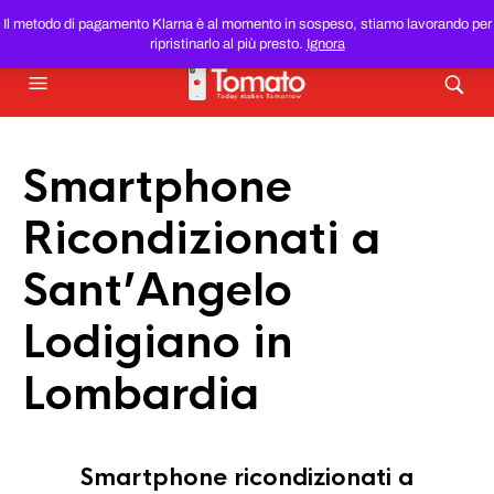
SMARTPHONE E TABLET RICONDIZIONATI
AL MIGLIOR
Il metodo di pagamento Klarna è al momento in sospeso, stiamo lavorando per
PREZZO DEL WEB!
ripristinarlo al più presto.
Ignora
Smartphone
Ricondizionati a
Sant’Angelo
Lodigiano in
Lombardia
Smartphone ricondizionati a