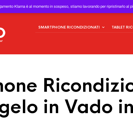
ONDIZIONATI
AL MIGLIOR
gamento Klarna è al momento in sospeso, stiamo lavorando per ripristinarlo al p
SMARTPHONE RICONDIZIONATI
TABLET RI
one Ricondizio
gelo in Vado i