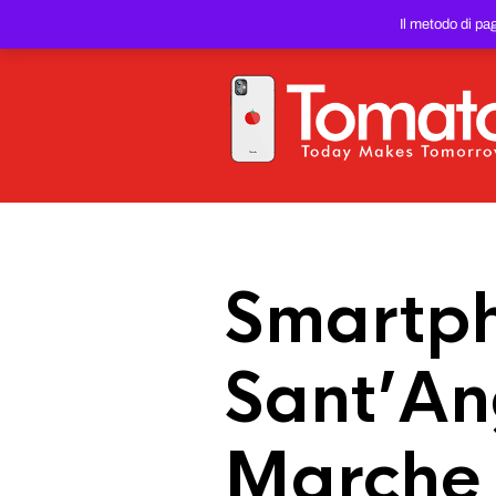
SMARTPHONE E TABLET RIC
Il metodo di pa
PREZZO DEL WEB!
Smartph
Sant’An
Marche