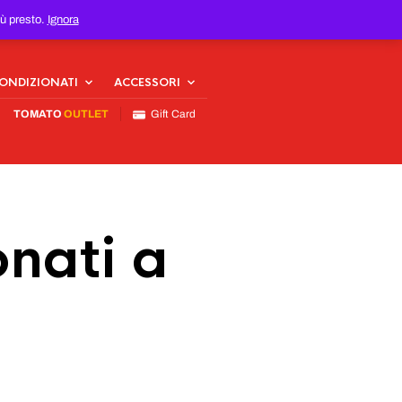
iù presto.
Ignora
CONDIZIONATI
ACCESSORI
TOMATO
OUTLET
Gift Card
nati a
n