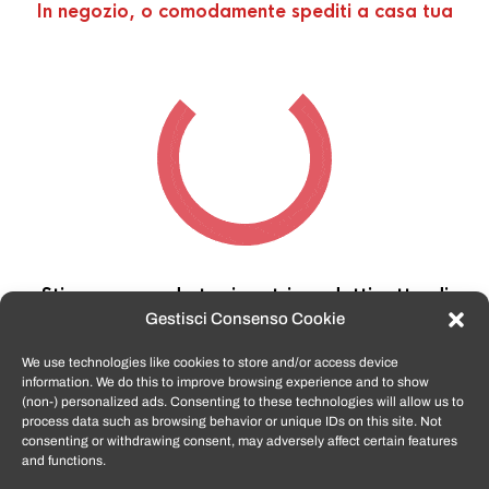
In negozio, o comodamente spediti a casa tua
Stiamo cercando tra i nostri prodotti,
attendi
qualche secondo…
Gestisci Consenso Cookie
We use technologies like cookies to store and/or access device
information. We do this to improve browsing experience and to show
TomatoSmartphone.it
è lo shop n.1 in italia per
(non-) personalized ads. Consenting to these technologies will allow us to
smartphone ricondizionati garantiti e certificati
process data such as browsing behavior or unique IDs on this site. Not
di tutte le marche,
APPLE, SAMSUNG, HUAWEI,
consenting or withdrawing consent, may adversely affect certain features
ONEPLUS, XIAOMI e tanto altro
.
and functions.