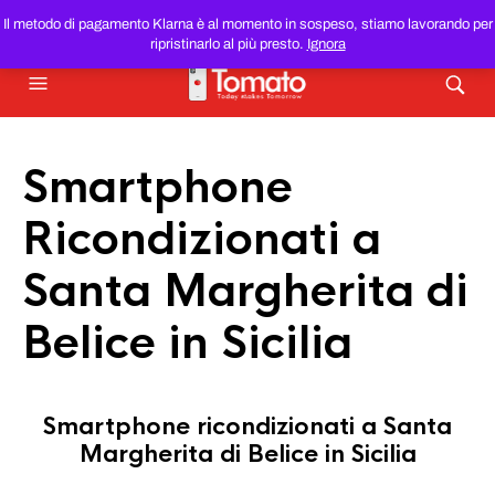
SMARTPHONE E TABLET RICONDIZIONATI
AL MIGLIOR
Il metodo di pagamento Klarna è al momento in sospeso, stiamo lavorando per
PREZZO DEL WEB!
ripristinarlo al più presto.
Ignora
Smartphone
Ricondizionati a
Santa Margherita di
Belice in Sicilia
Smartphone ricondizionati a Santa
Margherita di Belice in Sicilia