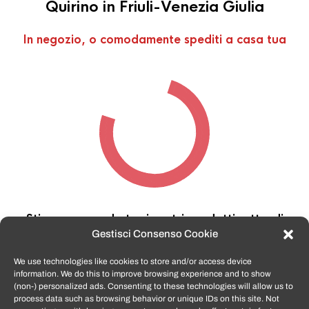
Quirino in Friuli-Venezia Giulia
In negozio, o comodamente spediti a casa tua
Stiamo cercando tra i nostri prodotti,
attendi
qualche secondo…
Gestisci Consenso Cookie
We use technologies like cookies to store and/or access device
information. We do this to improve browsing experience and to show
TomatoSmartphone.it
è lo shop n.1 in italia per
(non-) personalized ads. Consenting to these technologies will allow us to
smartphone ricondizionati garantiti e certificati
process data such as browsing behavior or unique IDs on this site. Not
di tutte le marche,
APPLE, SAMSUNG, HUAWEI,