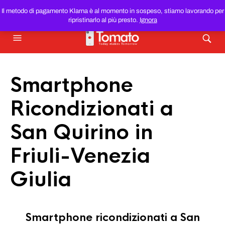
SMARTPHONE E TABLET RICONDIZIONATI
AL MIGLIOR
Il metodo di pagamento Klarna è al momento in sospeso, stiamo lavorando per
PREZZO DEL WEB!
ripristinarlo al più presto.
Ignora
Smartphone
Ricondizionati a
San Quirino in
Friuli-Venezia
Giulia
Smartphone ricondizionati a San