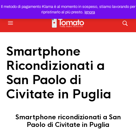
SMARTPHONE E TABLET RICONDIZIONATI
AL MIGLIOR
Il metodo di pagamento Klarna è al momento in sospeso, stiamo lavorando per
PREZZO DEL WEB!
ripristinarlo al più presto.
Ignora
Smartphone
Ricondizionati a
San Paolo di
Civitate in Puglia
Smartphone ricondizionati a San
Paolo di Civitate in Puglia