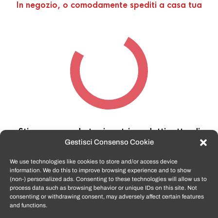
In negozio, o comodamente spediti a casa tua
Stiamo cercando tra i nostri prodotti,
attendi
qualche secondo…
Gestisci Consenso Cookie
We use technologies like cookies to store and/or access device
information. We do this to improve browsing experience and to show
TomatoSmartphone.it
è lo shop n.1 in italia per
(non-) personalized ads. Consenting to these technologies will allow us to
smartphone ricondizionati garantiti e certificati
process data such as browsing behavior or unique IDs on this site. Not
di tutte le marche,
APPLE, SAMSUNG, HUAWEI,
consenting or withdrawing consent, may adversely affect certain features
ONEPLUS, XIAOMI e tanto altro
.
and functions.