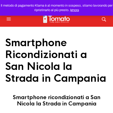
SMARTPHONE E TABLET RICONDIZIONATI
AL MIGLIOR
Il metodo di pagamento Klarna è al momento in sospeso, stiamo lavorando per
PREZZO DEL WEB!
ripristinarlo al più presto.
Ignora
Smartphone
Ricondizionati a
San Nicola la
Strada in Campania
Smartphone ricondizionati a San
Nicola la Strada in Campania