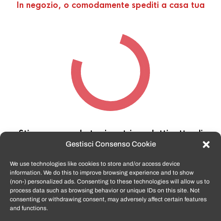
In negozio, o comodamente spediti a casa tua
Stiamo cercando tra i nostri prodotti,
attendi
qualche secondo…
Gestisci Consenso Cookie
We use technologies like cookies to store and/or access device
information. We do this to improve browsing experience and to show
TomatoSmartphone.it
è lo shop n.1 in italia per
(non-) personalized ads. Consenting to these technologies will allow us to
smartphone ricondizionati garantiti e certificati
process data such as browsing behavior or unique IDs on this site. Not
di tutte le marche,
APPLE, SAMSUNG, HUAWEI,
consenting or withdrawing consent, may adversely affect certain features
ONEPLUS, XIAOMI e tanto altro
.
and functions.