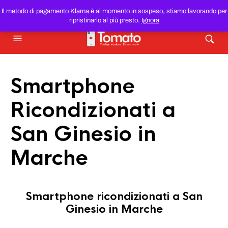
SMARTPHONE E TABLET RICONDIZIONATI
AL MIGLIOR
Il metodo di pagamento Klarna è al momento in sospeso, stiamo lavorando per
PREZZO DEL WEB!
ripristinarlo al più presto.
Ignora
Smartphone
Ricondizionati a
San Ginesio in
Marche
Smartphone ricondizionati a San
Ginesio in Marche