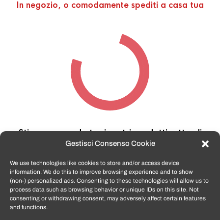
In negozio, o comodamente spediti a casa tua
Stiamo cercando tra i nostri prodotti,
attendi
qualche secondo…
Gestisci Consenso Cookie
We use technologies like cookies to store and/or access device
information. We do this to improve browsing experience and to show
TomatoSmartphone.it
è lo shop n.1 in italia per
(non-) personalized ads. Consenting to these technologies will allow us to
smartphone ricondizionati garantiti e certificati
process data such as browsing behavior or unique IDs on this site. Not
di tutte le marche,
APPLE, SAMSUNG, HUAWEI,
consenting or withdrawing consent, may adversely affect certain features
ONEPLUS, XIAOMI e tanto altro
.
and functions.