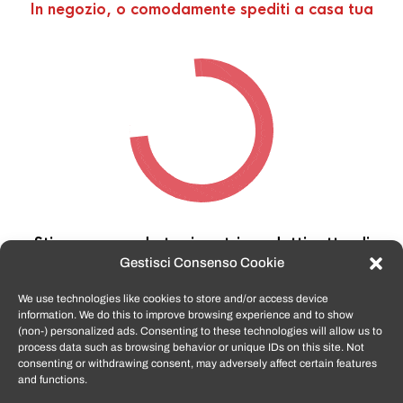
In negozio, o comodamente spediti a casa tua
Stiamo cercando tra i nostri prodotti,
attendi
qualche secondo…
Gestisci Consenso Cookie
We use technologies like cookies to store and/or access device
information. We do this to improve browsing experience and to show
TomatoSmartphone.it
è lo shop n.1 in italia per
(non-) personalized ads. Consenting to these technologies will allow us to
smartphone ricondizionati garantiti e certificati
process data such as browsing behavior or unique IDs on this site. Not
di tutte le marche,
APPLE, SAMSUNG, HUAWEI,
consenting or withdrawing consent, may adversely affect certain features
ONEPLUS, XIAOMI e tanto altro
.
and functions.