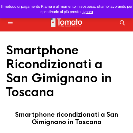
SMARTPHONE E TABLET RICONDIZIONATI
AL MIGLIOR
Il metodo di pagamento Klarna è al momento in sospeso, stiamo lavorando per
PREZZO DEL WEB!
ripristinarlo al più presto.
Ignora
Smartphone
Ricondizionati a
San Gimignano in
Toscana
Smartphone ricondizionati a San
Gimignano in Toscana