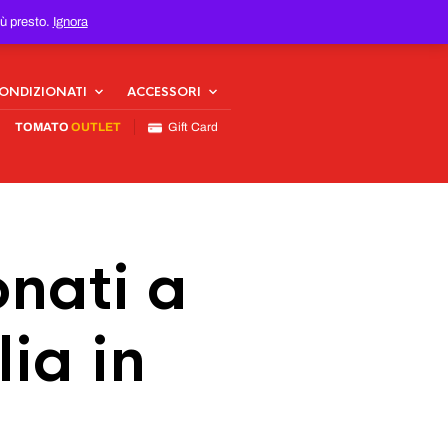
iù presto.
Ignora
CONDIZIONATI
ACCESSORI
TOMATO
OUTLET
Gift Card
nati a
ia in