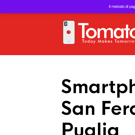
SMARTPHONE E TABLET RIC
Il metodo di pa
PREZZO DEL WEB!
Smartph
San Fer
Puglia