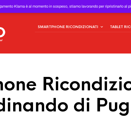
ONDIZIONATI
AL MIGLIOR
gamento Klarna è al momento in sospeso, stiamo lavorando per ripristinarlo al p
SMARTPHONE RICONDIZIONATI
TABLET RI
one Ricondizio
dinando di Pugl