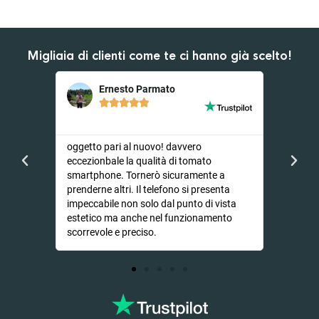
Migliaia di clienti come te ci hanno già scelto!
Ernesto Parmato
D





er
oggetto pari al nuovo! davvero
Ho opta
endevo
eccezionbale la qualità di tomato
video su
li...
smartphone. Tornerò sicuramente a
lunghett
prenderne altri. Il telefono si presenta
dal iPh
impeccabile non solo dal punto di vista
nonostan
estetico ma anche nel funzionamento
nuovo se
scorrevole e preciso.
consigl