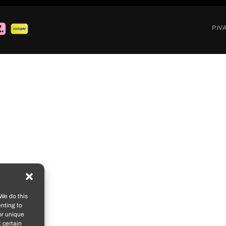
P.IV
We do this
nting to
or unique
 certain