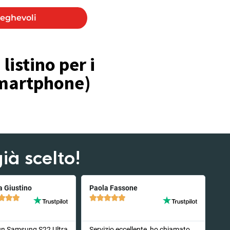
eghevoli
listino per i
 smartphone)
ià scelto!
a Giustino
Paola Fassone








un Samsung S22 Ultra
Servizio eccellente, ho chiamato