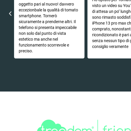
oggetto pari al nuovo! davvero
che
visto un video su You
eccezionbale la qualità di tomato
di attesa un po’ lung
smartphone. Tornerò
sono rimasto soddisf
sicuramente a prenderne altri. Il
iPhone 13 pro max c
telefono si presenta impeccabile
comprato, nonostant
non solo dal punto di vista
ricondizionato è pari
estetico ma anche nel
senza nessun tipo di 
funzionamento scorrevole e
consiglio veramente
preciso.