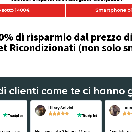
 sotto i 400€
Smartphone pi
0% di risparmio dal prezzo di 
et Ricondizionati (non solo
di clienti come te ci hanno g
Hilary Salvini
Laur







o dopo aver
Ho acquistato 2 iphone 13 pro ,
Acquistato 