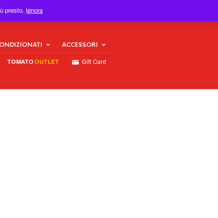
iù presto.
Ignora
CONDIZIONATI
ACCESSORI
TOMATO
OUTLET
Gift Card