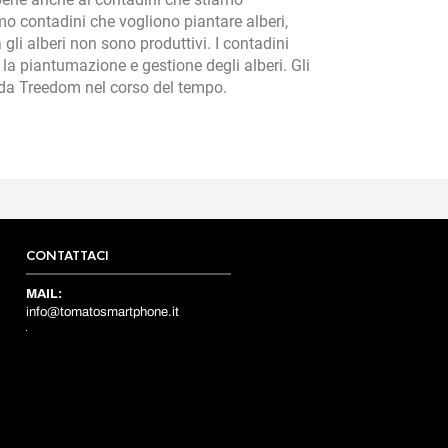
o contadini che vogliono piantare alberi,
gli alberi non sono produttivi. I contadini
a piantumazione e gestione degli alberi. Gli
i da Treedom nel corso del tempo.
CONTATTACI
MAIL:
info@tomatosmartphone.it