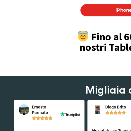
iPhone
Fino al 6
nostri Tabl
Migliaia 
Ernesto
Diego Brito
Parmato










to
Ho optato per Tomat