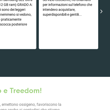
12 GB ram) GRADO A:
per informazioni sul telefono che
i sono dei leggeri
intendevo acquistare,
e nemmeno si vedono,
superdisponibili e gentili...
è praticamente
a scocca posteriore
o e Treedom!
, emettono ossigeno, favoriscono la
 bene anche ai contadini che stiamo