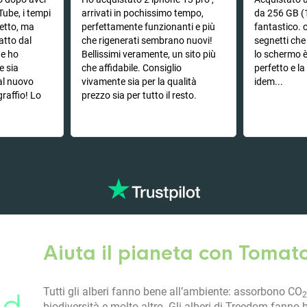
Tube, i tempi
arrivati in pochissimo tempo,
da 256 GB (
hetto, ma
perfettamente funzionanti e più
fantastico. c
atto dal
che rigenerati sembrano nuovi!
segnetti ch
he ho
Bellissimi veramente, un sito più
lo schermo 
e sia
che affidabile. Consiglio
perfetto e l
 al nuovo
vivamente sia per la qualità
idem...
graffio! Lo
prezzo sia per tutto il resto.
Aiuta il pianeta con Tomat
Tutti gli alberi fanno bene all’ambiente: assorbono CO
2
biodiversità e molto altro. Gli alberi di Treedom fanno