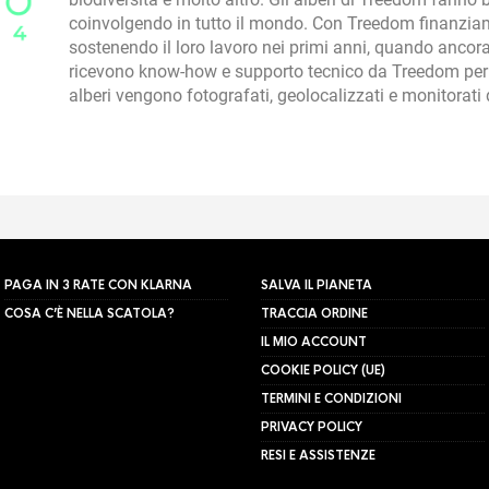
coinvolgendo in tutto il mondo. Con Treedom finanziam
sostenendo il loro lavoro nei primi anni, quando ancora 
ricevono know-how e supporto tecnico da Treedom per l
alberi vengono fotografati, geolocalizzati e monitorat
PAGA IN 3 RATE CON KLARNA
SALVA IL PIANETA
COSA C’È NELLA SCATOLA?
TRACCIA ORDINE
IL MIO ACCOUNT
COOKIE POLICY (UE)
TERMINI E CONDIZIONI
PRIVACY POLICY
RESI E ASSISTENZE