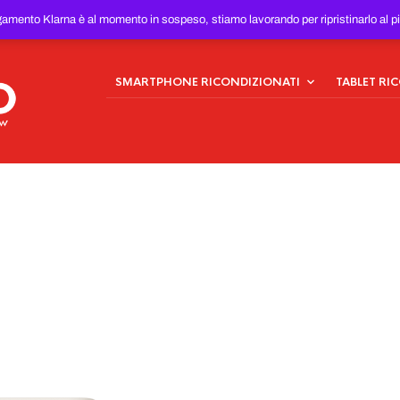
ONDIZIONATI
AL MIGLIOR
gamento Klarna è al momento in sospeso, stiamo lavorando per ripristinarlo al p
SMARTPHONE RICONDIZIONATI
TABLET RI