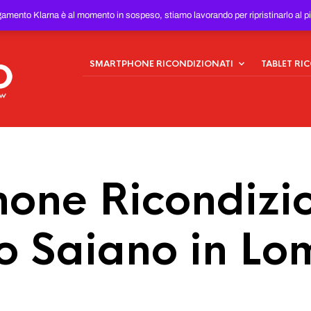
ONDIZIONATI
AL MIGLIOR
gamento Klarna è al momento in sospeso, stiamo lavorando per ripristinarlo al p
SMARTPHONE RICONDIZIONATI
TABLET RI
one Ricondizio
 Saiano in Lo