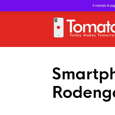
SMARTPHONE E TABLET RIC
Il metodo di pa
PREZZO DEL WEB!
Smartph
Rodengo