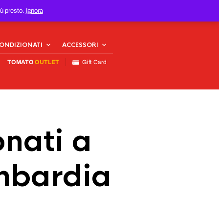
iù presto.
Ignora
CONDIZIONATI
ACCESSORI
TOMATO
OUTLET
Gift Card
nati a
mbardia