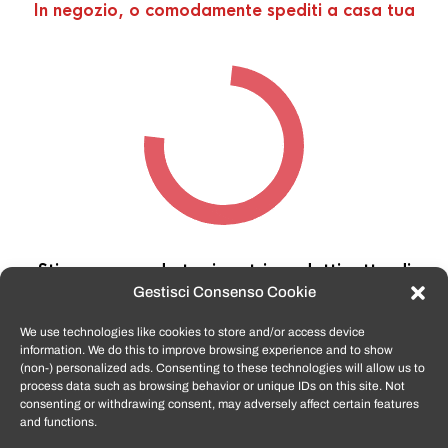
In negozio, o comodamente spediti a casa tua
Stiamo cercando tra i nostri prodotti,
attendi
qualche secondo…
Gestisci Consenso Cookie
We use technologies like cookies to store and/or access device
information. We do this to improve browsing experience and to show
TomatoSmartphone.it
è lo shop n.1 in italia per
(non-) personalized ads. Consenting to these technologies will allow us to
smartphone ricondizionati garantiti e certificati
process data such as browsing behavior or unique IDs on this site. Not
di tutte le marche,
APPLE, SAMSUNG, HUAWEI,
consenting or withdrawing consent, may adversely affect certain features
ONEPLUS, XIAOMI e tanto altro
.
and functions.