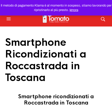
SMARTPHONE E TABLET RICONDIZIONATI
AL MIGLIOR
Il metodo di pagamento Klarna è al momento in sospeso, stiamo lavorando per
PREZZO DEL WEB!
ripristinarlo al più presto.
Ignora
Smartphone
Ricondizionati a
Roccastrada in
Toscana
Smartphone ricondizionati a
Roccastrada in Toscana